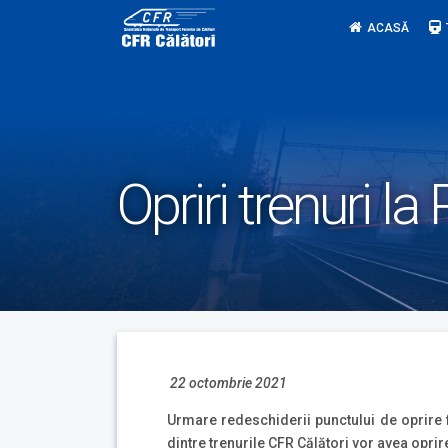
Skip
ACASĂ
to
content
Opriri trenuri l
22 octombrie 2021
Urmare redeschiderii punctului de oprire 
dintre trenurile CFR Călători vor avea oprire