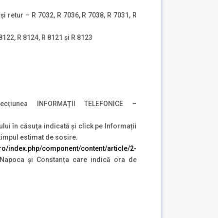
și retur – R 7032, R 7036, R 7038, R 7031, R
 8122, R 8124, R 8121 și R 8123
ecțiunea INFORMAȚII TELEFONICE –
ului în căsuţa indicată şi click pe Informații
 timpul estimat de sosire.
r.ro/index.php/component/content/article/2-
j Napoca și Constanța care indică ora de