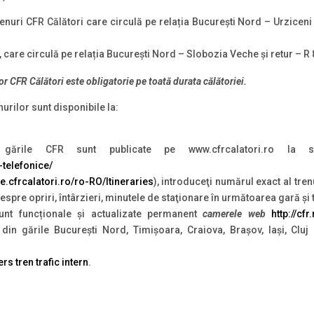
renuri CFR Călători care circulă pe relația București Nord – Urziceni 
i, care circulă pe relația București Nord – Slobozia Veche și retur – R
or CFR Călători este obligatorie pe toată durata călătoriei.
nurilor sunt disponibile la:
ările CFR sunt publicate pe www.cfrcalatori.ro la s
-telefonice/
ete.cfrcalatori.ro/ro-RO/Itineraries
), introduceţi numărul exact al tren
 despre opriri, întârzieri, minutele de staţionare în următoarea gară şi
unt funcționale și actualizate permanent
camerele web
http://cf
din gările București Nord, Timișoara, Craiova, Brașov, Iași, Clu
rs tren trafic intern
.