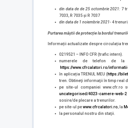
din data de de 25 octombrie 2021:
7 t
7033, R 7035 și R 7037
din data de 1 noiembrie 2021-
4 trenur
Purtarea măștii de protecție la bordul trenuril
Informații actualizate despre circulația tre
0219521 – INFO CFR (trafic intern).
numerele de telefon de la g
https://www.cfrcalatori.ro/informatii
în aplicația TRENUL MEU (
https://bil
tren. Obtineţi informaţii în timp real
pe site-ul companiei www.cfr.ro s
uncategorised/4023-camere-web-2
sosire/de plecare a trenurilor.
pe site-ul pe
www.cfrcalatori.ro
, la
Me
la personalul nostru din staţii.