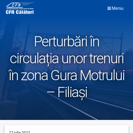
Skip
Meniu
to
content
Perturbări în
circulația unor trenuri
în zona Gura Motrului
– Filiași
27 iulie 2022