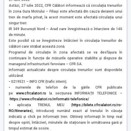
Astăzi, 27 iulie 2022, CFR Călători informează că circulația trenurilor
în zona Gura Motrului – Filiași este afectată din cauza deraierii unui
tren de marfa privat, la acest moment este afectată circulația unui
singur tren:
IR 349 București Nord – Arad care înregistrează o întarziere de 140
de minute.
Este posibil să se înregistreze întârzieri în circulația trenurilor de
călători care străbat această zonă.
Programul de circulație în zona afectată se va desfășura în
continuare în funcție de măsurile operative stabilite și dispuse de
managerul infrastructurii feroviare – CFR SA.
Informații actualizate despre circulația trenurilor sunt disponibile
utilizând:
• 0219521 – INFO CFR (trafic intern).
• numerele de telefon de la gările CFR publicate
pe
www.cfrcalatori.ro
la secțiunea INFORMAȚII TELEFONICE –
https://www.cfrcalatori.ro/informatii-telefonice/
• aplicația TRENUL MEU (
https://bilete.cfrcalatori.ro/ro-
RO/Itineraries
), introduceţi numărul exact al trenului în căsuţa
indicată şi click pe Informații tren. Obtineţi informaţii în timp real
despre opriri, întârzieri, minutele de staţionare în următoarea gară şi
timpul estimat de sosire.