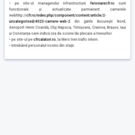
• pe site-ul managerului infrastructurii
feroviarecfr.ro
sunt
funcționale și actualizate permanent camerele
webhttp://
cfr.ro/index.php/component/content/article/2-
uncategorised/4023-camere-web-2
din gările București Nord,
Aeroport Henri Coandă, Cluj Napoca, Timișoara, Craiova, Brașov, Iași
și Constanța care indică ora de sosire/de plecare a trenurilor.
• pe site-ul pe
cfrcalatori.ro
, la Mers tren trafic intern.
• întrebând personalul nostru din staţii.