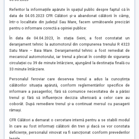
Referitor la informațiile apărute în spațiul public despre faptul că în
data de 04.05.2023 CFR Călători și-a abandonat călătorii în câmp,
într-o localitate din județul Sau Mare, facem următoarele precizări
pentru o informare corectă a opiniei publice:
În data de 04.04.2023, în stația Seini, a fost constatat un
deranjament tehnic la automotorul din compunerea trenului R 4323
Satu Mare – Baia Mare. Deranjamentul tehnic a fost remediat de
mecanicul automotorului, iar trenul a plecat în condiții de siguranța
circulației cu 39 de minute întârziere, ajungând la destinația finală cu
33 minute întârziere.
Personalul feroviar care deservea trenul a adus la cunoștința
călătorilor situația apărută, conform reglementărilor specifice de
informare a pasagerilor, fără să comunice necesitatea de a părăsi
trenul și fără să influențeze decizia ulterioară a celor care au
coborât. După remediere trenul și-a continuat mersul cu pasagerii
rămași.
CFR Călători a demarat o cercetare internă pentru a se stabili modul
în care au fost informați călătorii din tren și dacă se vor constata
deficiențe, personalul vinovat va fi sancționat conform prevederilor
legale.