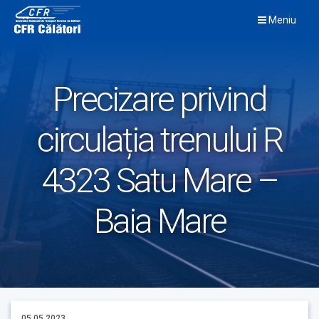
Skip
Meniu
to
content
Precizare privind
circulația trenului R
4323 Satu Mare –
Baia Mare
05.05.2023