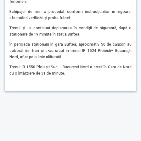
fenomen.
Echipajul de tren a procedat conform instrucţiunilor în vigoare,
efectuând verificări şi proba frânei.
Trenul şi –a continuat deplasarea în condiţii de siguranţă, după o
staţionare de 19 minute în staţia Buftea.
În perioada staţionării în gara Buftea, aproximativ 50 de călători au
coborât din tren şi s-au urcat în trenul IR 1524 Ploieşti– Bucureşti
Nord, aflat pe o linie alăturată.
Trenul IR 1550 Ploieşti Sud – Bucureşti Nord a sosit în Gara de Nord
cu o întârziere de 31 de minute.