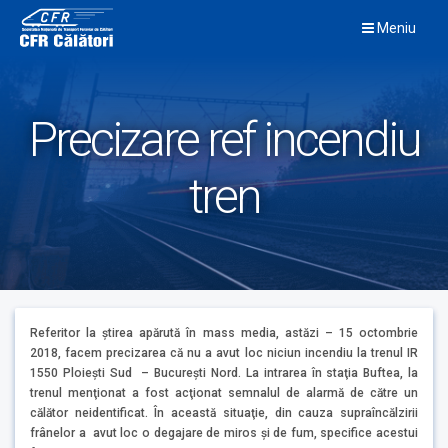
Skip
Meniu
to
content
Precizare ref incendiu
tren
Referitor la ştirea apărută în mass media, astăzi – 15 octombrie
2018, facem precizarea că nu a avut loc niciun incendiu la trenul IR
1550 Ploieşti Sud – Bucureşti Nord. La intrarea în staţia Buftea, la
trenul menţionat a fost acţionat semnalul de alarmă de către un
călător neidentificat. În această situaţie, din cauza supraîncălzirii
frânelor a avut loc o degajare de miros şi de fum, specifice acestui