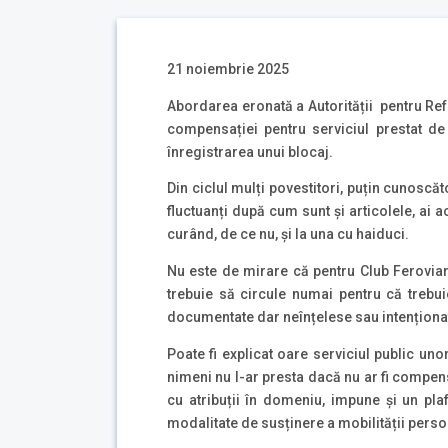
21 noiembrie 2025
Abordarea eronată a Autorității pentru Ref
compensației pentru serviciul prestat de
înregistrarea unui blocaj.
Din ciclul mulți povestitori, puțin cunoscăt
fluctuanți după cum sunt și articolele, ai 
curând, de ce nu, și la una cu haiduci.
Nu este de mirare că pentru Club Feroviar,
trebuie să circule numai pentru că trebui
documentate dar neînțelese sau intenționa
Poate fi explicat oare serviciul public uno
nimeni nu l-ar presta dacă nu ar fi compens
cu atribuții în domeniu, impune și un pla
modalitate de susținere a mobilității persoa