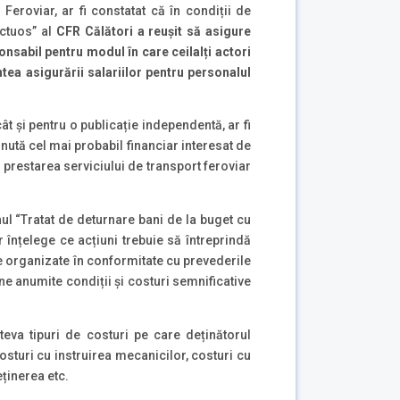
Feroviar, ar fi constatat că în condiții de
ectuos” al
CFR Călători a reușit să asigure
ponsabil pentru
modul în care ceilalți actori
ntea asigurării salariilor pentru personalul
t și pentru o publicație independentă, ar fi
ută cel mai probabil financiar interesat de
 prestarea serviciului de transport feroviar
nul “Tratat de deturnare bani de la buget cu
or înțelege ce acțiuni trebuie să întreprindă
ve organizate în conformitate cu prevederile
ne anumite condiții și costuri semnificative
eva tipuri de costuri pe care deținătorul
osturi cu instruirea mecanicilor, costuri cu
ținerea etc.