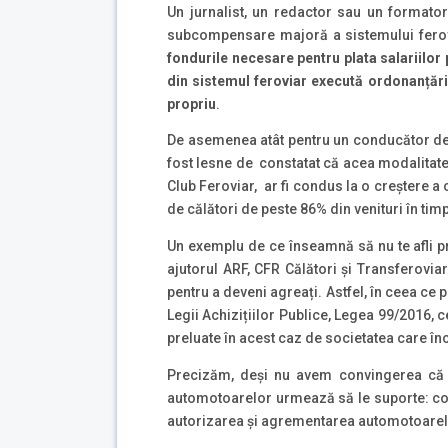
Un jurnalist, un redactor sau un formator 
subcompensare majoră a sistemului ferovi
fondurile necesare pentru plata salariilor p
din sistemul feroviar execută ordonanțările
propriu
.
De asemenea atât pentru un conducător de au
fost lesne de constatat că acea modalitate
Club Feroviar, ar fi condus la o creștere a
de călători de peste 86% din venituri în timp
Un exemplu de ce înseamnă să nu te afli pri
ajutorul ARF, CFR Călători și Transferoviar 
pentru a deveni agreați. Astfel, în ceea ce
Legii Achizițiilor Publice, Legea 99/2016, 
preluate în acest caz de societatea care în
Precizăm, deși nu avem convingerea că ar
automotoarelor urmează să le suporte: costu
autorizarea și agrementarea automotoarelor,