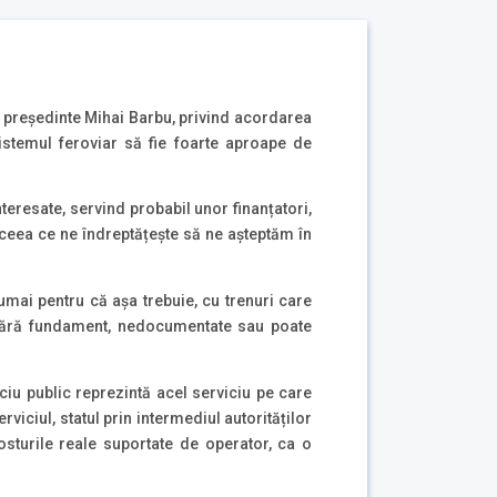
i președinte Mihai Barbu, privind acordarea
istemul feroviar să fie foarte aproape de
nteresate, servind probabil unor finanțatori,
i ceea ce ne îndreptățește să ne așteptăm în
umai pentru că așa trebuie, cu trenuri care
ze fără fundament, nedocumentate sau poate
iciu public reprezintă acel serviciu pe care
iciul, statul prin intermediul autorităților
osturile reale suportate de operator, ca o