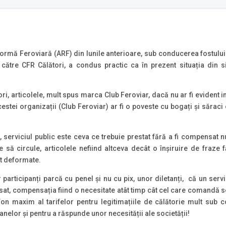
ormă Feroviară (ARF) din lunile anterioare, sub conducerea fostulu
 către CFR Călători, a condus practic ca în prezent situația din s
ori, articolele, mult spus marca Club Feroviar, dacă nu ar fi evident i
acestei organizații (Club Feroviar) ar fi o poveste cu bogați și sărac
 serviciul public este ceva ce trebuie prestat fără a fi compensat n
e să circule, articolele nefiind altceva decât o înșiruire de fra
t deformate.
r participanți parcă cu penel și nu cu pix, unor diletanți, că un serv
at, compensația fiind o necesitate atât timp cât cel care comandă serv
fon maxim al tarifelor pentru legitimațiile de călătorie mult sub c
nelor și pentru a răspunde unor necesității ale societății!