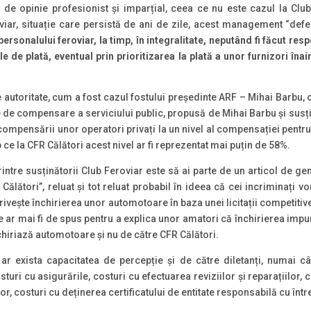
de opinie profesionist și imparțial, ceea ce nu este cazul la Club 
ar, situație care persistă de ani de zile, acest management “def
ersonalului feroviar, la timp, în integralitate, neputând fi făcut res
 de plată, eventual prin prioritizarea la plată a unor furnizori înai
toritate, cum a fost cazul fostului președinte ARF – Mihai Barbu, câ
 de compensare a serviciului public, propusă de Mihai Barbu și susțin
 compensării unor operatori privați la un nivel al compensației pentru
 ce la CFR Călători acest nivel ar fi reprezentat mai puțin de 58%.
ntre susținătorii Club Feroviar este să ai parte de un articol de ge
Călători”, reluat și tot reluat probabil în ideea că cei incriminați v
 privește închirierea unor automotoare în baza unei licitații competiti
ce ar mai fi de spus pentru a explica unor amatori că închirierea impu
chiriază automotoare și nu de către CFR Călători.
 exista capacitatea de percepție și de către diletanți, numai cât
ri cu asigurările, costuri cu efectuarea reviziilor și reparațiilor, c
 costuri cu deținerea certificatului de entitate responsabilă cu între