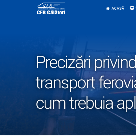
Skip
ACASĂ
to
content
Precizări privi
transport ferovi
cum trebuia apl