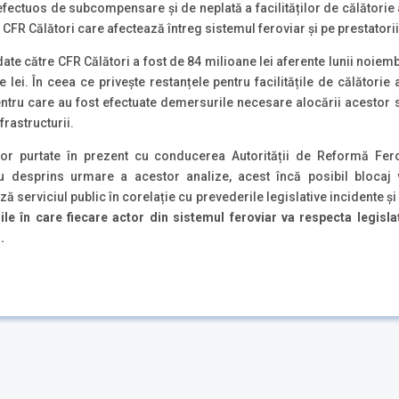
ectuos de subcompensare și de neplată a facilităților de călătorie 
 CFR Călători care afectează întreg sistemul feroviar și pe prestatorii
te către CFR Călători a fost de 84 milioane lei aferente lunii noiembri
lei. În ceea ce privește restanțele pentru facilitățile de călătorie
pentru care au fost efectuate demersurile necesare alocării acesto
frastructurii.
r purtate în prezent cu conducerea Autorității de Reformă Ferovi
au desprins urmare a acestor analize, acest încă posibil blocaj va
 serviciul public în corelație cu prevederile legislative incidente și
iile în care fiecare actor din sistemul feroviar va respecta legisla
.