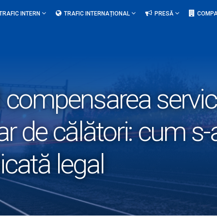
TRAFIC INTERN
TRAFIC INTERNAȚIONAL
PRESĂ
COMPA
nd compensarea servici
ar de călători: cum s-
icată legal