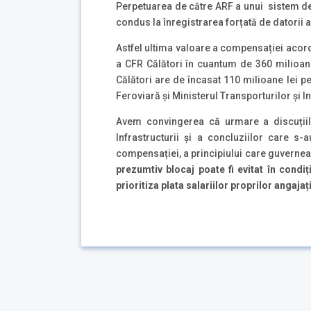
Perpetuarea de către ARF a unui sistem def
condus la înregistrarea forțată de datorii a
Astfel ultima valoare a compensației acorda
a CFR Călători în cuantum de 360 milioane 
Călători are de încasat 110 milioane lei 
Feroviară și Ministerul Transporturilor și In
Avem convingerea că urmare a discuțiilo
Infrastructurii și a concluziilor care s-
compensației, a principiului care guvernează
prezumtiv blocaj poate fi evitat în condiț
prioritiza plata salariilor proprilor angajați