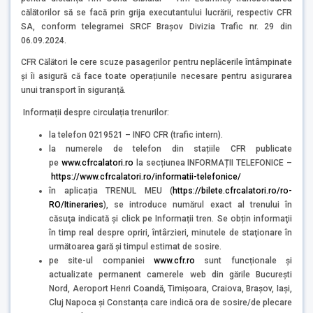
călătorilor să se facă prin grija executantului lucrării, respectiv CFR
SA, conform telegramei SRCF Brașov Divizia Trafic nr. 29 din
06.09.2024.
CFR Călători le cere scuze pasagerilor pentru neplăcerile întâmpinate
și îi asigură că face toate operațiunile necesare pentru asigurarea
unui transport în siguranță.
Informații despre circulația trenurilor:
la telefon 0219521 – INFO CFR (trafic intern).
la numerele de telefon din stațiile CFR publicate
pe
www.cfrcalatori.ro
la secțiunea INFORMAȚII TELEFONICE –
https://www.cfrcalatori.ro/informatii-telefonice/
în aplicația TRENUL MEU (
https://bilete.cfrcalatori.ro/ro-
RO/Itineraries
), se introduce numărul exact al trenului în
căsuţa indicată şi click pe Informații tren. Se obțin informaţii
în timp real despre opriri, întârzieri, minutele de staţionare în
următoarea gară şi timpul estimat de sosire.
pe site-ul companiei
www.cfr.ro
sunt funcționale și
actualizate permanent camerele web din gările București
Nord, Aeroport Henri Coandă, Timișoara, Craiova, Brașov, Iași,
Cluj Napoca și Constanța care indică ora de sosire/de plecare