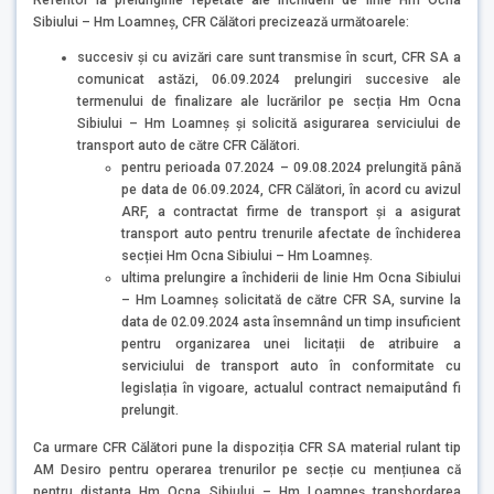
Sibiului – Hm Loamneș, CFR Călători precizează următoarele:
succesiv și cu avizări care sunt transmise în scurt, CFR SA a
comunicat astăzi, 06.09.2024 prelungiri succesive ale
termenului de finalizare ale lucrărilor pe secția Hm Ocna
Sibiului – Hm Loamneș și solicită asigurarea serviciului de
transport auto de către CFR Călători.
pentru perioada 07.2024 – 09.08.2024 prelungită până
pe data de 06.09.2024, CFR Călători, în acord cu avizul
ARF, a contractat firme de transport și a asigurat
transport auto pentru trenurile afectate de închiderea
secției Hm Ocna Sibiului – Hm Loamneș.
ultima prelungire a închiderii de linie Hm Ocna Sibiului
– Hm Loamneș solicitată de către CFR SA, survine la
data de 02.09.2024 asta însemnând un timp insuficient
pentru organizarea unei licitații de atribuire a
serviciului de transport auto în conformitate cu
legislația în vigoare, actualul contract nemaiputând fi
prelungit.
Ca urmare CFR Călători pune la dispoziția CFR SA material rulant tip
AM Desiro pentru operarea trenurilor pe secție cu mențiunea că
pentru distanța Hm Ocna Sibiului – Hm Loamneș transbordarea