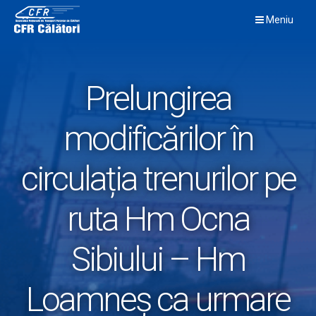
Skip
Meniu
to
content
Prelungirea
modificărilor în
circulația trenurilor pe
ruta Hm Ocna
Sibiului – Hm
Loamneș ca urmare