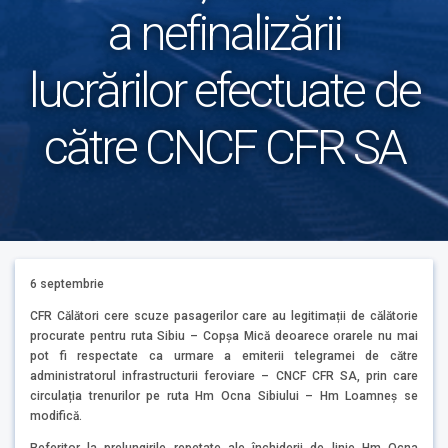
a nefinalizării
lucrărilor efectuate de
către CNCF CFR SA
6 septembrie
CFR Călători cere scuze pasagerilor care au legitimații de călătorie
procurate pentru ruta Sibiu – Copșa Mică deoarece orarele nu mai
pot fi respectate ca urmare a emiterii telegramei de către
administratorul infrastructurii feroviare – CNCF CFR SA, prin care
circulația trenurilor pe ruta Hm Ocna Sibiului – Hm Loamneș se
modifică.
Referitor la prelungirile repetate ale închiderii de linie Hm Ocna