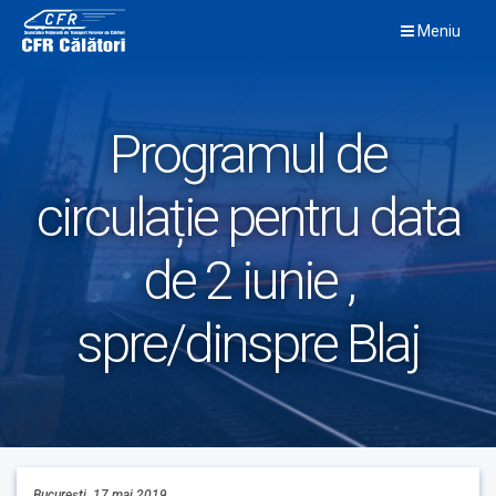
Skip
Meniu
to
content
Programul de
circulație pentru data
de 2 iunie ,
spre/dinspre Blaj
Bucureşti, 17 mai 2019