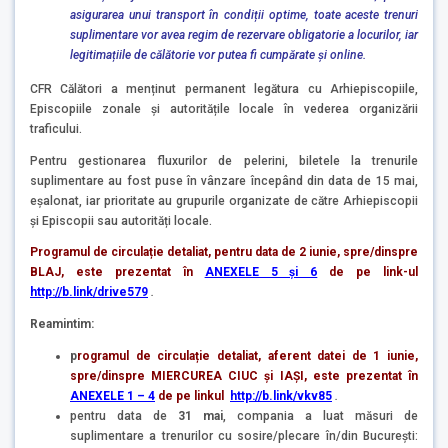
asigurarea unui transport în condiții optime, toate aceste trenuri
suplimentare vor avea regim de rezervare obligatorie a locurilor, iar
legitimațiile de călătorie vor putea fi cumpărate
și online.
CFR Călători a menținut permanent legătura cu Arhiepiscopiile,
Episcopiile zonale și autoritățile locale în vederea organizării
traficului.
Pentru gestionarea fluxurilor de pelerini, biletele la trenurile
suplimentare au fost puse în vânzare începând din data de 15 mai,
eșalonat, iar prioritate au grupurile organizate de către Arhiepiscopii
şi Episcopii sau autorități locale.
Programul de circulație detaliat, pentru data de 2 iunie, spre/dinspre
BLAJ, este prezentat în
ANEXELE 5 și 6
de pe link-ul
http://b.link/drive579
.
Reamintim:
p
rogramul de circulație detaliat, aferent datei de 1 iunie,
spre/dinspre MIERCUREA CIUC și IAȘI, este prezentat în
ANEXELE 1 – 4
de pe linkul
http://b.link/vkv85
.
pentru data de
31 mai
, compania a luat măsuri de
suplimentare a trenurilor cu sosire/plecare în/din București: