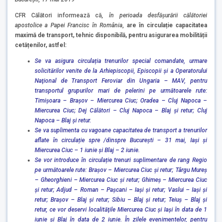
CFR Călători informează că,
în perioada desfășurării călătoriei
apostolice a Papei Francisc în România
,
are în circulație capacitatea
maximă de transport, tehnic disponibilă, pentru asigurarea mobilității
cetățenilor, astfel:
Se va asigura circulația trenurilor special comandate, urmare
solicitărilor venite de la Arhiepiscopii, Episcopii şi a Operatorului
Naţional de Transport Feroviar din Ungaria – MAV, pentru
transportul grupurilor mari de pelerini pe următoarele rute:
Timișoara – Brașov – Miercurea Ciuc; Oradea – Cluj Napoca –
Miercurea Ciuc; Dej Călători – Cluj Napoca – Blaj și retur; Cluj
Napoca – Blaj și retur.
Se va suplimenta cu vagoane capacitatea de transport a trenurilor
aflate în circulație spre /dinspre București – 31 mai, Iași și
Miercurea Ciuc – 1 iunie și Blaj – 2 iunie.
Se vor introduce în circulație trenuri suplimentare de rang Regio
pe următoarele rute: Brașov – Miercurea Ciuc și retur; Târgu Mureș
– Gheorghieni – Miercurea Ciuc și retur; Ghimeș – Miercurea Ciuc
și retur; Adjud – Roman – Pașcani – Iași și retur; Vaslui – Iași și
retur; Brașov – Blaj și retur; Sibiu – Blaj și retur; Teiuș – Blaj și
retur, ce vor deservi localităţile Miercurea Ciuc și Iași în data de 1
iunie și Blaj în data de 2 iunie. În zilele evenimentelor, pentru