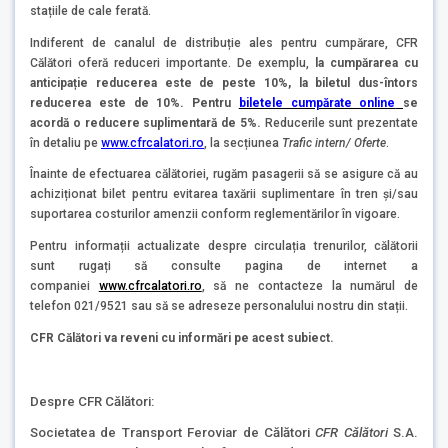
stațiile de cale ferată.
Indiferent de canalul de distribuție ales pentru cumpărare, CFR
Călători oferă reduceri importante. De exemplu,
la cumpărarea cu
anticipație reducerea este de peste 10%, la biletul dus-întors
reducerea este de 10%. Pentru
biletele cumpărate online
se
acordă o reducere suplimentară de 5%.
Reducerile sunt prezentate
în detaliu pe
www.cfrcalatori.ro
, la secțiunea
Trafic intern/ Oferte
.
Înainte de efectuarea călătoriei, rugăm pasagerii să se asigure că au
achiziționat bilet pentru evitarea taxării suplimentare în tren și/sau
suportarea costurilor amenzii conform reglementărilor în vigoare.
Pentru informații actualizate despre circulația trenurilor, călătorii
sunt rugați să consulte pagina de internet a
companiei
www.cfrcalatori.ro
, să ne contacteze la numărul de
telefon 021/9521 sau să se adreseze personalului nostru din stații.
CFR Călători va reveni cu informări pe acest subiect.
Despre CFR Călători:
Societatea de Transport Feroviar de Călători
CFR Călători
S.A.