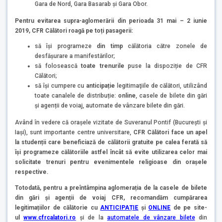
Gara de Nord, Gara Basarab și Gara Obor.
Pentru evitarea supra-aglomerării
din perioada 31 mai – 2 iunie
2019, CFR Călători roagă
pe toți pasagerii:
să își programeze
din timp
călătoria către zonele de
desfășurare a manifestărilor;
să folosească
toate trenurile
puse la dispoziție de CFR
Călători;
să îşi cumpere cu
anticipație
legitimaţiile de călători, utilizând
toate canalele de distribuție:
online
, casele de bilete din gări
și agenții de voiaj, automate de vânzare bilete din gări.
Având în vedere că orașele vizitate de Suveranul Pontif (Bucureşti şi
Iaşi), sunt importante centre universitare,
CFR Călători face un apel
la studenții care beneficiază de călătorii gratuite pe calea ferată să
își programeze călătoriile astfel încât să evite utilizarea celor mai
solicitate trenuri pentru evenimentele religioase din orașele
respective.
Totodată, pentru a preîntâmpina aglomerația de la casele de bilete
din gări și agenții de voiaj CFR, recomandăm cumpărarea
legitimațiilor de călătorie cu
ANTICIPAȚIE
și
ONLINE
de pe site-
ul
www.cfrcalatori.ro
și de la
automatele de vânzare bilete
din