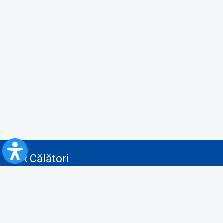
CFR Călători
Blog
Servicii pentru reclamă și publicitate
Politica de Confidenţialitate