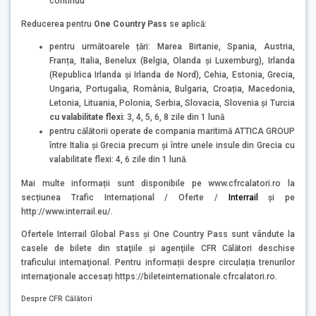
continuu
Reducerea pentru
One Country Pass
se aplică:
pentru următoarele țări: Marea Birtanie, Spania, Austria,
Franța, Italia, Benelux (Belgia, Olanda și Luxemburg), Irlanda
(Republica Irlanda și Irlanda de Nord), Cehia, Estonia, Grecia,
Ungaria, Portugalia, România, Bulgaria, Croația, Macedonia,
Letonia, Lituania, Polonia, Serbia, Slovacia, Slovenia și Turcia
cu valabilitate flexi
: 3, 4, 5, 6, 8 zile din 1 lună
pentru călătorii operate de compania maritimă ATTICA GROUP
între Italia și Grecia precum și între unele insule din Grecia cu
valabilitate flexi: 4, 6 zile din 1 lună.
Mai multe informații sunt disponibile pe www.cfrcalatori.ro la
secțiunea Trafic Internațional / Oferte /
Interrail
și pe
http://www.interrail.eu/.
Ofertele Interrail Global Pass și One Country Pass sunt vândute la
casele de bilete din staţiile şi agenţiile CFR Călători deschise
traficului internaţional. Pentru informații despre circulația trenurilor
internaţionale accesați https://bileteinternationale.cfrcalatori.ro.
Despre CFR Călători