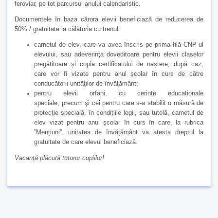
feroviar, pe tot parcursul anului calendaristic.
Documentele în baza cărora elevii beneficiază de reducerea de
50% / gratuitate la călătoria cu trenul:
carnetul de elev, care va avea înscris pe prima filă CNP-ul
elevului, sau adeverinţa doveditoare pentru elevii claselor
pregătitoare și copia certificatului de naștere, după caz,
care vor fi vizate pentru anul şcolar în curs de către
conducătorii unităţilor de învăţământ;
pentru elevii orfani, cu cerințe educaționale
speciale, precum şi cei pentru care s-a stabilit o măsură de
protecţie specială, în condiţiile legii, sau tutelă, carnetul de
elev vizat pentru anul şcolar în curs în care, la rubrica
”Mențiuni”, unitatea de învățământ va atesta dreptul la
gratuitate de care elevul beneficiază.
Vacanță plăcută tuturor copiilor!