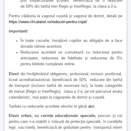
prin inspectoratele şcolare, beneficiază de o reducere
de 50% din tariful tren Regio şi InterRegio, la clasa a 2-a.
Pentru călătoria la vagonul cușetă și vagonul de dormit, detalii pe
https://www.cfrcalatori.ro/reduceri-pentru-copii/
Important!
În toate cazurile, însoţitorii copiilor au obligația de a face
dovada vârstei acestora;
Reducerea acordată se cumulează cu reducerea pentru
anticipație, reducerea de fidelitate și reducerea de 5%
pentru biletele cumpărate online.
Elevii
din învăţământul obligatoriu, profesional, inclusiv postliceal,
liceal acreditat/autorizat, beneficiază de 50% reducere din tariful
de transport (inclusiv tariful de rezervare loc), la toate categoriile
de trenuri (Regio și InterRegio), clasa a 2-a, pe tot parcursul anului
calendaristic, mai puţin la vagoanele de dormit şi cuşetă.
Tarifele cu reducerile acordate elevilor le găsiți
aici.
Elevii orfani, cu cerințe educaționale speciale,
precum şi cei
pentru care s-a stabilit o măsură de protecţie specială, în condiţiile
legii, sau tutelă, beneficiază de gratuitate pentru transportul intern