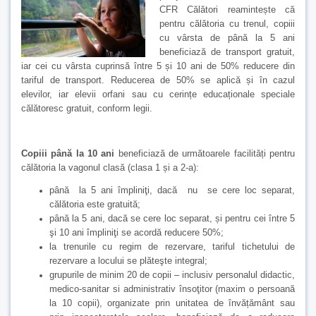
CFR Călători reamintește că
pentru călătoria cu trenul, copiii
cu vârsta de până la 5 ani
beneficiază de transport gratuit,
iar cei cu vârsta cuprinsă între 5 și 10 ani de 50% reducere din
tariful de transport. Reducerea de 50% se aplică și în cazul
elevilor, iar elevii orfani sau cu cerințe educaționale speciale
călătoresc gratuit, conform legii.
Copiii până la 10 ani
beneficiază de următoarele facilități pentru
călătoria la vagonul clasă (clasa 1 și a 2-a):
până la 5 ani împliniţi, dacă nu se cere loc separat,
călătoria este gratuită;
până la 5 ani, dacă se cere loc separat, și pentru cei între 5
şi 10 ani împliniţi se acordă reducere 50%;
la trenurile cu regim de rezervare, tariful tichetului de
rezervare a locului se plăteşte integral;
grupurile de minim 20 de copii – inclusiv personalul didactic,
medico-sanitar si administrativ însoţitor (maxim o persoană
la 10 copii), organizate prin unitatea de învățământ sau