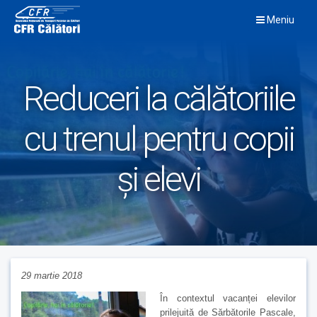
Skip
Meniu
to
content
Reduceri la călătoriile
cu trenul pentru copii
și elevi
29 martie 2018
În contextul vacanței elevilor
prilejuită de Sărbătorile Pascale,