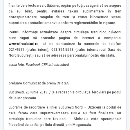
Înainte de efectuarea călătoriei, rugăm pe toți pasagerii să se asigure
că au bilet, pentru evitarea taxării suplimentare în tren
corespunzătoare rangului de tren și zonei kilometrice și/sau
suportarea costurilor amenzii conform reglementărilor în vigoare.
Pentru informații actualizate despre circulația trenurilor, călătorii
sunt rugați să consulte pagina de internet a companiei
www.cfrcalatori.ro
, să ne contacteze la numerele de telefon
021/9521 (trafic intern), 021.314.5528 (trafic internațioal Gara de
Nord București) sau să se adreseze personalului nostru din stații.
sursa foto: Facebook CFR Infrastructur
ă
—
preluare Comunicat de presă CFR SA:
Bucureşti, 20 iunie 2018 / S-a redeschis circulaţia feroviară pe podul
de la Mogoşoaia
Lucrările de racordare a liniei Bucureşti Nord – Urziceni la podul de
cale ferată care supratraversează DN1A au fost finalizate, iar
circulaţia trenurilor spre Urziceni – Slobozia este operaţională
începând de astăzi pe linia directă, prin Mogoşoaia.