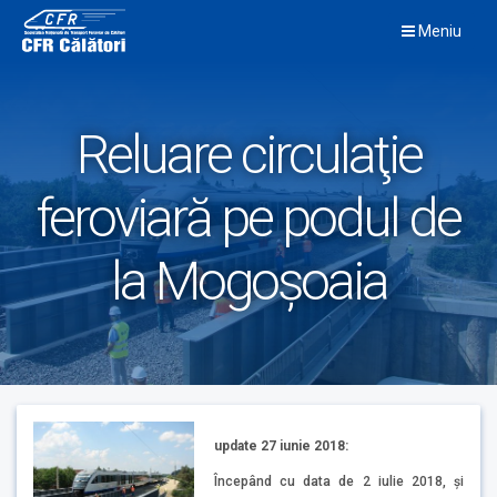
Skip
Meniu
to
content
Reluare circulaţie
feroviară pe podul de
la Mogoşoaia
update 27 iunie 2018:
Începând cu data de 2 iulie 2018, şi