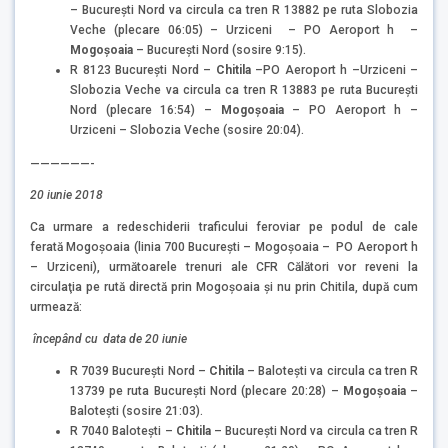
– Bucureşti Nord va circula ca tren R 13882 pe ruta Slobozia
Veche (plecare 06:05) – Urziceni – PO Aeroport h –
Mogoşoaia
– Bucureşti Nord (sosire 9:15).
R 8123 Bucureşti Nord –
Chitila
–PO Aeroport h –Urziceni –
Slobozia Veche va circula ca tren R 13883 pe ruta Bucureşti
Nord (plecare 16:54) –
Mogoşoaia
– PO Aeroport h –
Urziceni – Slobozia Veche (sosire 20:04).
——————-
20 iunie 2018
Ca urmare a redeschiderii traficului feroviar pe podul de cale
ferată Mogoşoaia (linia 700 Bucureşti – Mogoşoaia – PO Aeroport h
– Urziceni), următoarele trenuri ale CFR Călători vor reveni la
circulaţia pe rută directă prin Mogoşoaia şi nu prin Chitila, după cum
urmează:
începând cu data de 20 iunie
R 7039 Bucureşti Nord –
Chitila
– Baloteşti va circula ca tren R
13739 pe ruta Bucureşti Nord (plecare 20:28) –
Mogoşoaia
–
Baloteşti (sosire 21:03).
R 7040 Baloteşti –
Chitila
– Bucureşti Nord va circula ca tren R