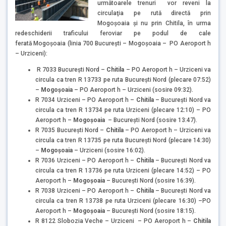
următoarele trenuri vor reveni la
circulaţia pe rută directă prin
Mogoşoaia şi nu prin Chitila, în urma
redeschiderii traficului feroviar pe podul de cale
ferată Mogoşoaia (linia 700 Bucureşti – Mogoşoaia – PO Aeroport h
– Urziceni):
R 7033 Bucureşti Nord –
Chitila
– PO Aeroport h – Urziceni va
circula ca tren R 13733 pe ruta Bucureşti Nord (plecare 07:52)
–
Mogoşoaia
– PO Aeroport h – Urziceni (sosire 09:32).
R 7034 Urziceni – PO Aeroport h –
Chitila
– Bucureşti Nord va
circula ca tren R 13734 pe ruta Urziceni (plecare 12:10) – PO
Aeroport h –
Mogoşoaia
– Bucureşti Nord (sosire 13:47).
R 7035 Bucureşti Nord –
Chitila
– PO Aeroport h – Urziceni va
circula ca tren R 13735 pe ruta Bucureşti Nord (plecare 14:30)
–
Mogoşoaia
– Urziceni (sosire 16:02).
R 7036 Urziceni – PO Aeroport h –
Chitila
– Bucureşti Nord va
circula ca tren R 13736 pe ruta Urziceni (plecare 14:52) – PO
Aeroport h –
Mogoşoaia
– Bucureşti Nord (sosire 16:39).
R 7038 Urziceni – PO Aeroport h –
Chitila
– Bucureşti Nord va
circula ca tren R 13738 pe ruta Urziceni (plecare 16:30) –PO
Aeroport h –
Mogoşoaia
– Bucureşti Nord (sosire 18:15).
R 8122 Slobozia Veche – Urziceni – PO Aeroport h –
Chitila