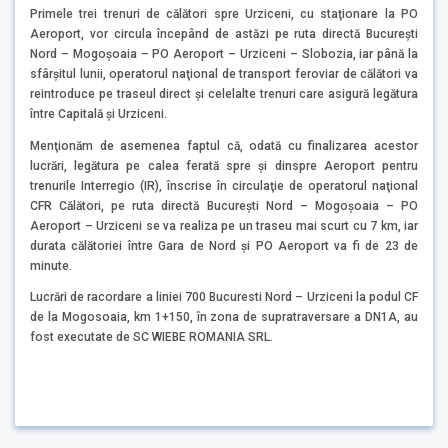
Primele trei trenuri de călători spre Urziceni, cu staţionare la PO
Aeroport, vor circula începând de astăzi pe ruta directă Bucureşti
Nord – Mogoşoaia – PO Aeroport – Urziceni – Slobozia, iar până la
sfârşitul lunii, operatorul naţional de transport feroviar de călători va
reintroduce pe traseul direct şi celelalte trenuri care asigură legătura
între Capitală şi Urziceni.
Menţionăm de asemenea faptul că, odată cu finalizarea acestor
lucrări, legătura pe calea ferată spre şi dinspre Aeroport pentru
trenurile Interregio (IR), înscrise în circulaţie de operatorul naţional
CFR Călători, pe ruta directă Bucureşti Nord – Mogoşoaia – PO
Aeroport – Urziceni se va realiza pe un traseu mai scurt cu 7 km, iar
durata călătoriei între Gara de Nord şi PO Aeroport va fi de 23 de
minute.
Lucrări de racordare a liniei 700 Bucuresti Nord – Urziceni la podul CF
de la Mogosoaia, km 1+150, în zona de supratraversare a DN1A, au
fost executate de SC WIEBE ROMANIA SRL.