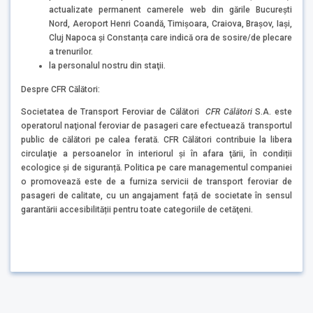
actualizate permanent camerele web din gările București
Nord, Aeroport Henri Coandă, Timișoara, Craiova, Brașov, Iași,
Cluj Napoca și Constanța care indică ora de sosire/de plecare
a trenurilor.
la personalul nostru din staţii.
Despre CFR Călători:
Societatea de Transport Feroviar de Călători
CFR Călători
S.A. este
operatorul naţional feroviar de pasageri care efectuează transportul
public de călători pe calea ferată. CFR Călători contribuie la libera
circulaţie a persoanelor în interiorul şi în afara ţării, în condiții
ecologice și de siguranță. Politica pe care managementul companiei
o promovează este de a furniza servicii de transport feroviar de
pasageri de calitate, cu un angajament față de societate în sensul
garantării accesibilității pentru toate categoriile de cetăţeni.