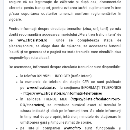
asigure că au legitimație de călătorie și după caz, documentele
aferente pentru transport, pentru evitarea taxării suplimentare în tren
și/sau suportarea costurilor amenzii conform reglementărilor în
vigoare.
Pentru informații despre circulația trenurilor (ziua, oră, tarif) pe ruta
dorită recomandăm accesarea modulului „Mers tren trafic intern” de
pe
www.cfrcalatori.ro
unde se completează stația de
plecare/sosire, se alege data de călătorie, se accesează butonul
‘caută’ și se generează o pagină cu toate trenurile care circulă în ziua
respectivă pe ruta aleasă.
De asemenea, informații despre circulația trenurilor sunt disponibile:
la telefon 0219521 – INFO CFR (trafic intern).
la numerele de telefon din stațiile CFR ce sunt publicate
pe
www.cfrcalatori.ro
la secțiunea INFORMAȚII TELEFONICE
–
https://www.cfrcalatori.ro/informatii-telefonice/
în aplicația TRENUL MEU (
https://bilete.cfrcalatori.ro/ro-
RO/Itineraries
), se introduce numărul exact al trenului în
căsuţa indicată şi click pe Informații tren. Se obțin informaţii
în timp real despre opriri, întârzieri, minutele de staţionare în
următoarea gară şi timpul estimat de sosire.
pe site-ul companiei
www.cfr.ro
sunt funcționale și