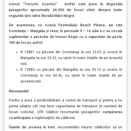
estival “Trenurile Soarelui”.
Astfel sunt puse
la dispoziția
pasagerilor aproximativ 24.000 de locuri zilnic dinspre toate
regiunile țării către litoralul Mării Negre.
De asemenea, cu ocazia Festivalului Beach Please, pe ruta
Constanța – Mangalia și retur, în perioada 9 – 14 iulie a.c va circula
suplimentar o pereche de trenuri Regio cu o capacitate de peste
700 de locuri, astfel:
R 13881 cu plecare din Constanţa la ora 22.02 şi sosire în
Mangalia la ora 23.32, cu opriri în toate stațiile de pe această
rută.
R 13882 cu plecare din Mangalia la ora 03.15 şi sosire în
Constanţa la ora 04.36, cu opriri în toate stațiile de pe
această rută.
Recomandări
Pentru a avea o predictibilitate a cererii de transport și pentru a ne
putea adapta cât mai bine capacitatea de transport la numărul de
locuri solicitat, CFR Călători recomandă pasagerilor
cumpărarea
cu
anticipație
a legitimaţiilor de călătorie.
Înainte de urcarea în tren
, recomandăm tuturor călătorilor să se