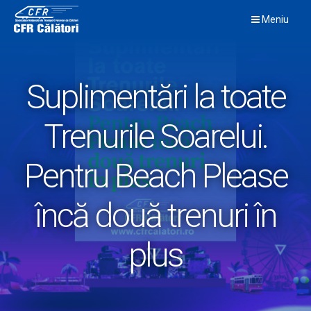
Skip
Meniu
to
content
Suplimentări la toate
Trenurile Soarelui.
Pentru Beach Please
încă două trenuri în
plus