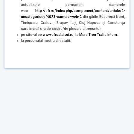
actualizate permanent camerele
web
http://cfr.ro/index.php/component/content/article/2-
uncategorised/4023-camere-web-2
din gările București Nord,
Timișoara, Craiova, Brașov, Iași, Cluj Napoca și Constanța
care indică ora de sosire/de plecare a trenurilor.
pe site-ul pe
www.cfrcalatori.ro
, la
Mers Tren Trafic Intern
.
la personalul nostru din staţii.