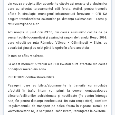
din cauza precipitaţiilor abundente căzute azi noapte și a aluviunilor
care au afectat terasamentul căii ferate. Astfel, pentru trenurile
aflate în circulație, managerul infrastructurii feroviare – CFR SA
asigură transbordarea călătorilor pe distanța Călimănești – Lotru și
retur cu mijloace auto.
Azi noapte în jurul orei 03:30, din cauza aluviunilor cazute de pe
versant roțile locomotivei și a primului vagon ale trenului Regio 2069,
care circulă pe ruta Râmnicu Vâlcea – Călimănești – Sibiu, au
escaladat șina și au rulat până la oprire în afara acesteia.
În tren se aflau 9 călători.
La acest moment 5 trenuri ale CFR Călători sunt afectate din cauza
condițiilor meteo din zonă.
RESTITUIRE contravaloare bilete
Pasagerii care au bilete/abonamente la trenurile cu circulație
afectată în trafic intern vor primi, la cerere, contravaloarea
biletelor/călătoriilor achiziţionate şi neutilizate (fie pentru întreaga
rută, fie pentru distanța neefectuată din ruta respectivă), conform
Regulamentului de transport pe calea ferată în vigoare. Detalii pe
www.cfrcalatori.ro, la secţiunea Trafic intern/Renunțarea la călătorie.