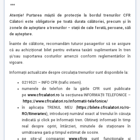
***
Atenție! Purtarea măștii de protecție la bordul trenurilor CFR
Călatori este obligatorie pe toată durata călătoriei, precum și în
zonele de așteptare a trenurilor – stații de cale ferată, peroane, săli
de așteptare.
Înainte de călătorie, recomandăm tuturor pasagerilor să se asigure
că au achiziționat bilet pentru evitarea taxării suplimentare în tren
și/sau suportarea costurilor amenzii conform reglementărilor în
vigoare.
Informații actualizate despre circulația trenurilor sunt disponibile la:
0219521 – INFO CFR (trafic intern).
numerele de telefon de la gările CFR sunt publicate
pe
www.cfrcalatori.ro
la secțiunea INFORMAȚII TELEFONICE –
https://www.cfrcalatori.ro/informatii-telefonice/
în aplicația TRENUL MEU (
https://bilete.cfrcalatori.ro/ro-
RO/Itineraries
), introduceţi numărul exact al trenului în căsuţa
indicată şi click pe Informații tren. Obtineţi informaţii în timp
real despre opriri, întârzieri, minutele de staţionare în
următoarea gară şi timpul estimat de sosire.
pe site-ul companiei
www.cfr.ro
sunt funcționale și