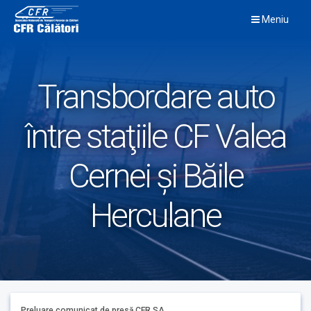
Skip
Meniu
to
content
Transbordare auto
între staţiile CF Valea
Cernei şi Băile
Herculane
Preluare comunicat de presă CFR SA