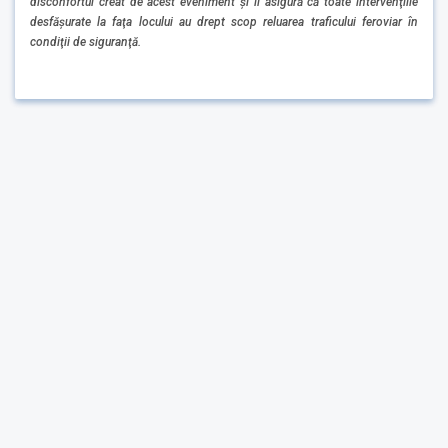
disconfortul creat de acest eveniment şi
îi asigură că toate intervenţiile
desfăşurate la faţa locului au drept scop reluarea traficului feroviar în
condiţii de siguranţă.