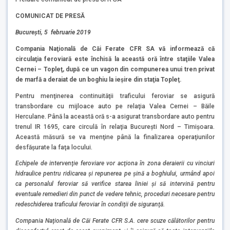
COMUNICAT DE PRESĂ
Bucureşti, 5 februarie 2019
Compania Naţională de Căi Ferate CFR SA vă informează că
circulaţia feroviară este închisă la această oră între staţiile Valea
Cernei – Topleţ, după ce un vagon din compunerea unui tren privat
de marfă a deraiat de un boghiu la ieşire din staţia Topleţ.
Pentru menţinerea continuităţii traficului feroviar se asigură
transbordare cu mijloace auto pe relaţia Valea Cernei – Băile
Herculane. Până la această oră s-a asigurat transbordare auto pentru
trenul IR 1695, care circulă în relaţia Bucureşti Nord – Timişoara.
Această măsură se va menţine până la finalizarea operaţiunilor
desfăşurate la faţa locului.
Echipele de intervenţie feroviare vor acţiona în zona deraierii cu vinciuri
hidraulice pentru ridicarea şi repunerea pe şină a boghiului, urmând apoi
ca personalul feroviar să verifice starea liniei şi să intervină pentru
eventuale remedieri din punct de vedere tehnic, proceduri necesare pentru
redeschiderea traficului feroviar în condiţii de siguranţă.
Compania Naţională de Căi Ferate CFR S.A. cere scuze călătorilor pentru