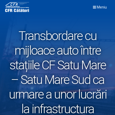
Skip
Meniu
to
content
Transbordare cu
mijloace auto între
stațiile CF Satu Mare
– Satu Mare Sud ca
urmare a unor lucrări
la infrastructura