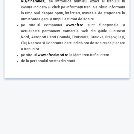
RO/Itineraries
), se introduce numărul exact al trenului în
căsuţa indicată şi click pe Informații tren. Se obțin informaţii
în timp real despre opriri, întârzieri, minutele de staţionare în
următoarea gară şi timpul estimat de sosire.
pe site-ul companiei
www.cfr.ro
sunt funcționale și
actualizate permanent camerele web din gările București
Nord, Aeroport Henri Coandă, Timișoara, Craiova, Brașov, Iași,
Cluj Napoca și Constanța care indică ora de sosire/de plecare
a trenurilor.
pe site-ul
www.cfrcalatori.ro
la Mers tren trafic intern.
de la personalul nostru din staţii.