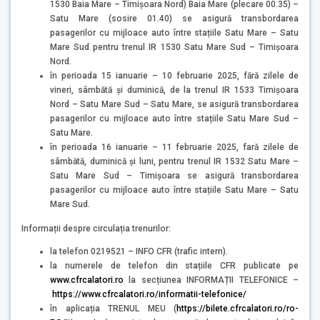
1530 Baia Mare – Timișoara Nord) Baia Mare (plecare 00.35) –
Satu Mare (sosire 01.40) se asigură transbordarea
pasagerilor cu mijloace auto între stațiile Satu Mare – Satu
Mare Sud pentru trenul IR 1530 Satu Mare Sud – Timișoara
Nord.
în perioada 15 ianuarie – 10 februarie 2025, fără zilele de
vineri, sâmbătă și duminică, de la trenul IR 1533 Timișoara
Nord – Satu Mare Sud – Satu Mare, se asigură transbordarea
pasagerilor cu mijloace auto între stațiile Satu Mare Sud –
Satu Mare.
în perioada 16 ianuarie – 11 februarie 2025, fară zilele de
sâmbătă, duminică și luni, pentru trenul IR 1532 Satu Mare –
Satu Mare Sud – Timișoara se asigură transbordarea
pasagerilor cu mijloace auto între stațiile Satu Mare – Satu
Mare Sud.
Informații despre circulația trenurilor:
la telefon 0219521 – INFO CFR (trafic intern).
la numerele de telefon din stațiile CFR publicate pe
www.cfrcalatori.ro
la secțiunea INFORMAȚII TELEFONICE –
https://www.cfrcalatori.ro/informatii-telefonice/
în aplicația TRENUL MEU (
https://bilete.cfrcalatori.ro/ro-