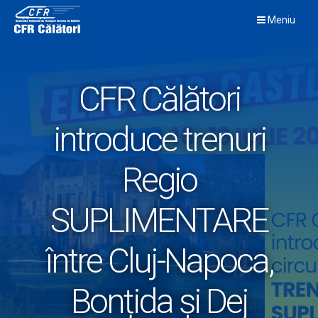
Skip
Meniu
to
content
CFR Călători
introduce trenuri
Regio
SUPLIMENTARE
între Cluj-Napoca,
Bonțida și Dej