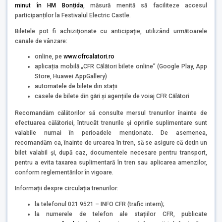
minut în HM Bonțida
, măsură menită să faciliteze accesul
participanților la Festivalul Electric Castle.
Biletele pot fi achiziţionate cu anticipație, utilizând următoarele
canale de vânzare:
online, pe
www.cfrcalatori.ro
aplicația mobilă „CFR Călători bilete online” (Google Play, App
Store, Huawei AppGallery)
automatele de bilete din stații
casele de bilete din gări și agențiile de voiaj CFR Călători
Recomandăm călătorilor să consulte mersul trenurilor înainte de
efectuarea călătoriei, întrucât trenurile și opririle suplimentare sunt
valabile numai în perioadele menționate. De asemenea,
recomandăm ca, înainte de urcarea în tren, să se asigure că dețin un
bilet valabil și, după caz, documentele necesare pentru transport,
pentru a evita taxarea suplimentară în tren sau aplicarea amenzilor,
conform reglementărilor în vigoare.
Informații despre circulația trenurilor:
la telefonul 021 9521 – INFO CFR (trafic intern);
la numerele de telefon ale stațiilor CFR, publicate