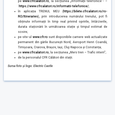
pe
www.cfrcalatori.ro
, la secțiunea „Informații telefonice”- –
https://www.cfrcalatori.ro/informatii-telefonice/
;
în aplicația TRENUL MEU (
https://bilete.cfrcalatori.ro/ro-
RO/Itineraries
), prin introducerea numărului trenului, pot fi
obținute informații în timp real privind opririle, întârzierile,
durata staționării în următoarea stație și timpul estimat de
sosire;
pe site-ul
www.cfr.ro
sunt disponibile camere web actualizate
permanent din gările București Nord, Aeroport Henri Coandă,
Timișoara, Craiova, Brașov, Iași, Cluj-Napoca și Constanța;
pe
www.cfrcalatori.ro
, la secțiunea „Mers tren – Trafic intern”;
de la personalul CFR Călători din stații.
Sursa foto și logo: Electric Castle