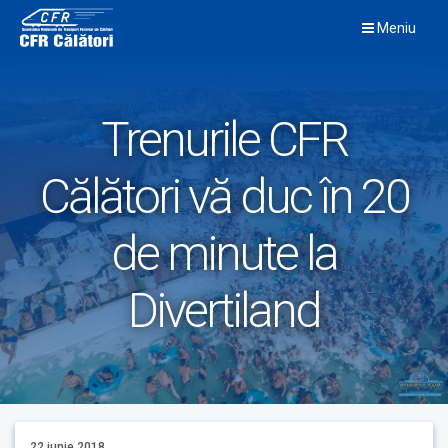
Skip
Meniu
to
content
Trenurile CFR
Călători vă duc în 20
de minute la
Divertiland
22 iunie 2018