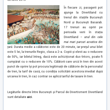
În fiecare zi, pasagerii pot
ajunge la Divertiland cu
trenul din stațiile Bucureşti
Nord și București Basarab.
17 trenuri au opriri pe
perioada verii în stația
Divertiland –
unul din
cele
mai mari parcuri acvatice din
ţară
. Durata medie a călătoriei este de 20 minute, iar preţul unui bilet
este 5 lei, la trenurile Regio, clasa a 2-a. Copiii și elevii au o reducere
de 50%, iar biletul întreg, dacă este achiziționat dus-întors, poate fi
cumpărat cu o reducere de 10%. Călătorii care urcă în tren din acest
punct de oprire își pot procura legitimații de călătorie de la personalul
de tren, la tarif de casă, cu condiția solicitării acestora imediat după
urcarea în tren, în caz contrar se aplică tariful de taxare în tren.
Legăturile directe între Bucureşti şi Parcul de Divertisment Divertiland
sunt detaliate
aici
.