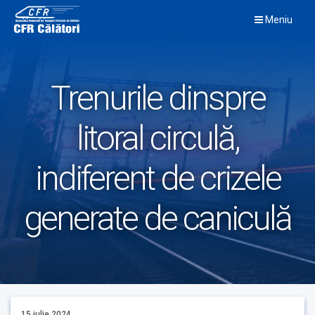
Skip
Meniu
to
content
Trenurile dinspre
litoral circulă,
indiferent de crizele
generate de caniculă
15 iulie 2024