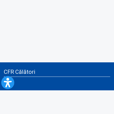
CFR Călători
Blog
Servicii pentru reclamă și publicitate
Politica de Confidenţialitate
Politica de Cookies