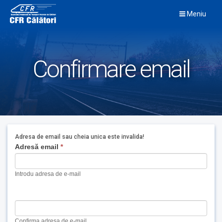
Skip
Meniu
to
content
Confirmare email
Adresa de email sau cheia unica este invalida!
If
Adresă email
*
you
are
Introdu adresa de e-mail
human,
leave
this
field
blank.
Confirma adresa de e-mail