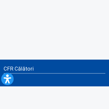
CFR Călători
Blog
Servicii pentru reclamă și publicitate
Politica de Confidenţialitate
Politica de Cookies