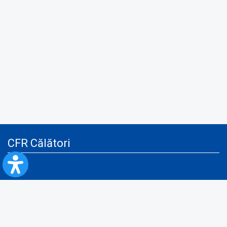
CFR Călători
Blog
Servicii pentru reclamă și publicitate
Politica de Confidenţialitate
Politica de Cookies