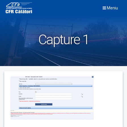
Skip
Meniu
to
content
Capture 1