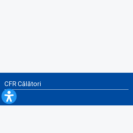
CFR Călători
Blog
Servicii pentru reclamă și publicitate
Politica de Confidenţialitate
Politica de Cookies