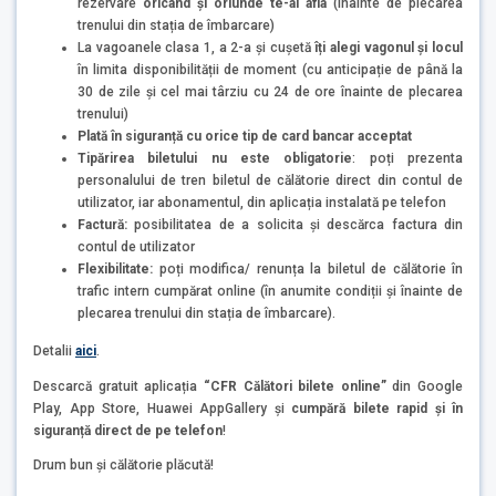
rezervare
oricând și oriunde te-ai afla
(înainte de plecarea
trenului din stația de îmbarcare)
La vagoanele clasa 1, a 2-a și cușetă
îți alegi vagonul și locul
în limita disponibilității de moment (cu anticipație de până la
30 de zile și cel mai târziu cu 24 de ore înainte de plecarea
trenului)
Plată în siguranță cu orice tip de card bancar acceptat
Tipărirea biletului nu este obligatorie
: poți prezenta
personalului de tren biletul de călătorie direct din contul de
utilizator, iar abonamentul, din aplicația instalată pe telefon
Factură:
posibilitatea de a solicita și descărca factura din
contul de utilizator
Flexibilitate:
poți modifica/ renunța la biletul de călătorie în
trafic intern cumpărat online (în anumite condiții și înainte de
plecarea trenului din stația de îmbarcare).
Detalii
aici
.
Descarcă gratuit aplicația
“CFR Călători bilete online”
din Google
Play, App Store, Huawei AppGallery și
cumpără bilete rapid și în
siguranță direct de pe telefon
!
Drum bun și călătorie plăcută!