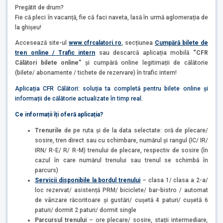
Pregătit de drum?
Fie că pleci în vacanță, fie că faci naveta, lasă în urmă aglomerația de
la ghișeu!
Accesează site-ul
www.cfrcalatori.ro
, secțiunea
Cumpără bilete de
tren online / Trafic intern
sau descarcă aplicația mobilă
“CFR
Călători bilete online”
și cumpără online legitimații de călătorie
(bilete/ abonamente / tichete de rezervare) în trafic intern!
Aplicația CFR Călători: soluția ta completă pentru bilete online și
informații de călătorie actualizate în timp real.
Ce informații îți oferă aplicația?
Trenurile
de pe ruta și de la data selectate: oră de plecare/
sosire, tren direct sau cu schimbare, numărul și rangul (IC/ IR/
IRN/ R-E/ R/ R-M) trenului de plecare, respectiv de sosire (în
cazul în care numărul trenului sau trenul se schimbă în
parcurs)
Servicii disponibile la bordul
trenului
–
clasa 1/ clasa a 2-a/
loc rezervat/ asistență PRM/ biciclete/ bar-bistro / automat
de vânzare răcoritoare și gustări/ cușetă 4 paturi/ cușetă 6
paturi/ dormit 2 paturi/ dormit single
Parcursul trenului
– ore plecare/ sosire, stații intermediare
,