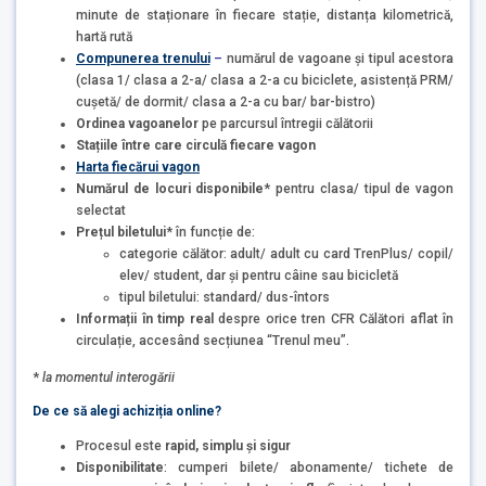
minute de staționare în fiecare stație, distanța kilometrică,
hartă rută
Compunerea
trenului
–
numărul de vagoane și tipul acestora
(clasa 1/ clasa a 2-a/ clasa a 2-a cu biciclete, asistență PRM/
cușetă/ de dormit/ clasa a 2-a cu bar/ bar-bistro)
Ordinea vagoanelor
pe parcursul întregii călătorii
Stațiile între care circulă fiecare vagon
Harta fiecărui vagon
Numărul de locuri disponibile
* pentru clasa/ tipul de vagon
selectat
Prețul biletului
* în funcție de:
categorie călător: adult/ adult cu card TrenPlus/ copil/
elev/ student, dar și pentru câine sau bicicletă
tipul biletului: standard/ dus-întors
Informații în timp real
despre orice tren CFR Călători aflat în
circulație, accesând secțiunea “Trenul meu”.
*
la momentul interogării
De ce să alegi achiziția online?
Procesul este
rapid, simplu și sigur
Disponibilitate
: cumperi bilete/ abonamente/ tichete de