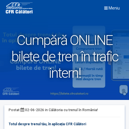
Skip
Meniu
to
content
Cumpără ONLINE
bilete de tren în trafic
intern!
Postat
02-06-2026
in
Călătoria cu trenul în România!
Totul despre trenul tău, în aplicația CFR Călători