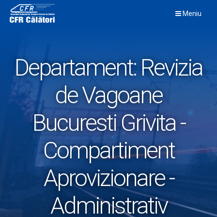
Skip
Meniu
to
content
Departament:
Revizia
de Vagoane
Bucuresti Grivita -
Compartiment
Aprovizionare -
Administrativ