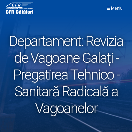
Skip
Meniu
to
content
Departament:
Revizia
de Vagoane Galați -
Pregatirea Tehnico -
Sanitară Radicală a
Vagoanelor