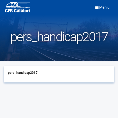
Skip
Meniu
to
content
pers_handicap2017
pers_handicap2017