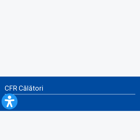
CFR Călători
Blog
Servicii pentru reclamă și publicitate
Politica de Confidenţialitate
Politica de Cookies