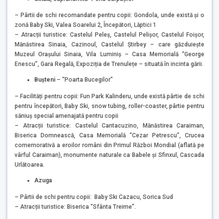
– Pârtii de schi recomandate pentru copii: Gondola, unde există și o
zonă Baby Ski, Valea Soarelui 2, Începători, Lăptici 1
– Atracții turistice: Castelul Peleș, Castelul Pelișor, Castelul Foișor,
Mănăstirea Sinaia, Cazinoul, Castelul Știrbey – care găzduiește
Muzeul Orașului Sinaia, Vila Luminiș – Casa Memorială “George
Enescu”, Gara Regală, Expoziția de Trenulețe – situată în incinta gării.
Bușteni
– “Poarta Bucegilor”
– Facilități pentru copii: Fun Park Kalinderu, unde există pârtie de schi
pentru începători, Baby Ski, snow tubing, roller-coaster, pârtie pentru
săniuș special amenajată pentru copii
– Atracții turistice: Castelul Cantacuzino, Mănăstirea Caraiman,
Biserica Domnească, Casa Memorială “Cezar Petrescu”, Crucea
comemorativă a eroilor români din Primul Război Mondial (aflată pe
vârful Caraiman), monumente naturale ca Babele și Sfinxul, Cascada
Urlătoarea.
Azuga
– Pârtii de schi pentru copii: Baby Ski Cazacu, Sorica Sud
– Atracții turistice: Biserica “Sfânta Treime”.