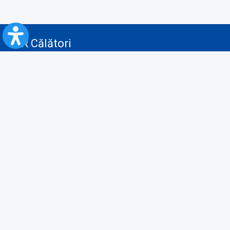
CFR Călători
Blog
Servicii pentru reclamă și publicitate
Politica de Confidenţialitate
Politica de Cookies
Politica monitorizare video/audio-video
Politica de protecție a datelor cu caracter personal
Protocol de colaborare cu Direcția Generală pentru Evidența
Persoanelor de furnizare a unor date din Registrul Național de Evidența
Persoanelor
A.N.P.C.