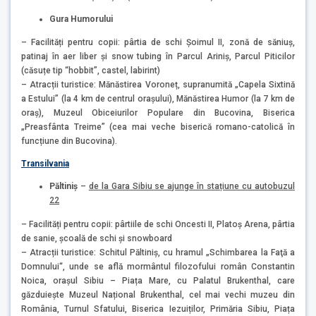
Gura Humorului
– Facilități pentru copii: pârtia de schi Șoimul II, zonă de săniuș,
patinaj în aer liber și snow tubing în Parcul Ariniș, Parcul Piticilor
(căsuțe tip “hobbit”, castel, labirint)
– Atracții turistice: Mănăstirea Voroneț, supranumită „Capela Sixtină
a Estului” (la 4 km de centrul orașului), Mănăstirea Humor (la 7 km de
oraș), Muzeul Obiceiurilor Populare din Bucovina, Biserica
„Preasfânta Treime” (cea mai veche biserică romano-catolică în
funcțiune din Bucovina).
Transilvania
Păltiniș
–
de la Gara Sibiu se ajunge în stațiune cu autobuzul
22
– Facilități pentru copii: pârtiile de schi Oncesti II, Platoș Arena, pârtia
de sanie, școală de schi și snowboard
– Atracții turistice: Schitul Păltiniș, cu hramul „Schimbarea la Faţă a
Domnului“, unde se află mormântul filozofului român Constantin
Noica, orașul Sibiu – Piața Mare, cu Palatul Brukenthal, care
găzduiește Muzeul Național Brukenthal, cel mai vechi muzeu din
România, Turnul Sfatului, Biserica Iezuiților, Primăria Sibiu, Piața