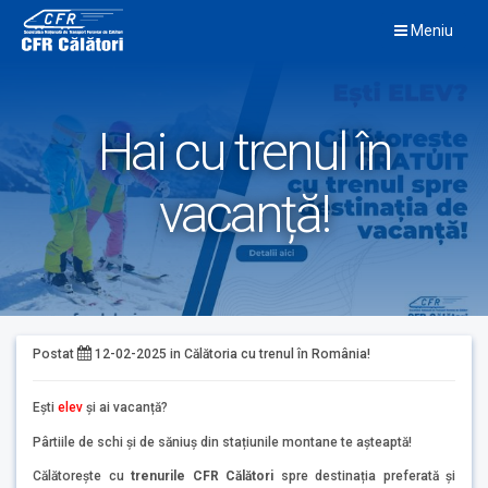
Skip
Meniu
to
content
Hai cu trenul în
vacanță!
Postat
12-02-2025
in
Călătoria cu trenul în România!
Ești
elev
și ai vacanță?
Pârtiile de schi și de săniuș din stațiunile montane te așteaptă!
Călătorește cu
trenurile CFR Călători
spre destinația preferată și