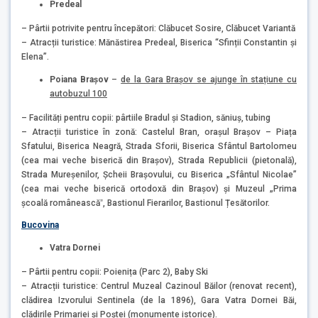
Predeal
– Pârtii potrivite pentru începători: Clăbucet Sosire, Clăbucet Variantă
– Atracții turistice: Mănăstirea Predeal, Biserica “Sfinții Constantin și
Elena”.
Poiana Brașov
–
de la Gara Brașov se ajunge în stațiune cu
autobuzul 100
– Facilități pentru copii: pârtiile Bradul și Stadion, săniuș, tubing
– Atracții turistice în zonă: Castelul Bran, orașul Brașov – Piața
Sfatului, Biserica Neagră, Strada Sforii, Biserica Sfântul Bartolomeu
(cea mai veche biserică din Brașov), Strada Republicii (pietonală),
Strada Mureșenilor, Șcheii Brașovului, cu Biserica „Sfântul Nicolae”
(cea mai veche biserică ortodoxă din Brașov) și Muzeul „Prima
școală româneascăˮ, Bastionul Fierarilor, Bastionul Țesătorilor.
Bucovina
Vatra Dornei
– Pârtii pentru copii: Poienița (Parc 2), Baby Ski
– Atracții turistice: Centrul Muzeal Cazinoul Băilor (renovat recent),
clădirea Izvorului Sentinela (de la 1896), Gara Vatra Dornei Băi,
clădirile Primariei și Poștei (monumente istorice).