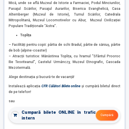
Mică, unde se află Muzeul de Istorie a Farmaciei, Podul Minciunilor,
Pasajul Scărilor, Pasajul Aurarilor, Biserica Evanghelică, Casa
Altemberger (Muzeul de Istorie), Turnul Scărilor, Catedrala
Mitropolitană, Muzeul Locomotivelor cu Abur,
Muzeul Civilizației
Populare Tradiționale “Astra”
.
Toplița
– Facilități pentru copii: pârtia de schi Bradul, pârtie de săniuș, pârtie
de bob (alpine-coaster)
– Atracții turistice: Mănăstirea Toplița, cu hramul ”Sfântul Prooroc
Ilie Tesviteanul”, Castelul Urmánczy, Muzeul Etnografic, Cascada
Mezotermală.
Alege destinația și bucură-te de vacanță!
Instalează aplicația
CFR Călători Bilete online
și cumpără biletul direct
de pe telefon!
sau
Cumpară bilete ONLINE în trafic
Cumpără
intern