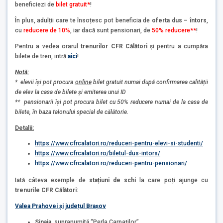
beneficiezi de
bilet gratuit*
!
În plus, adulții care te însoțesc pot beneficia de
oferta dus – întors
,
cu
reducere de 10%
, iar dacă sunt pensionari, de
50% reducere**
!
Pentru a vedea orarul
trenurilor CFR Călători
şi pentru a cumpăra
bilete de tren, intră
aici
!
Notă:
* elevii își pot procura
online
bilet gratuit numai după confirmarea calității
de elev la casa de bilete și emiterea unui ID
** pensionarii își pot procura bilet cu 50% reducere numai de la casa de
bilete, în baza talonului special de călătorie.
Detalii:
https://www.cfrcalatori.ro/reduceri-pentru-elevi-si-studenti/
https://www.cfrcalatori.ro/biletul-dus-intors/
https://www.cfrcalatori.ro/reduceri-pentru-pensionari/
Iată câteva exemple de
stațiuni de schi
la care poți ajunge cu
trenurile CFR Călători
:
Valea Prahovei și județul Brașov
Sinaia
, supranumită “Perla Carpaților”