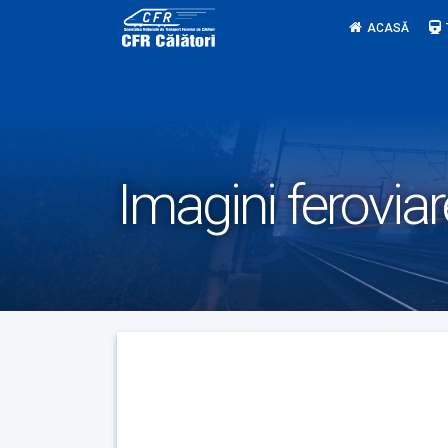
Skip
ACASĂ
to
content
Imagini feroviar