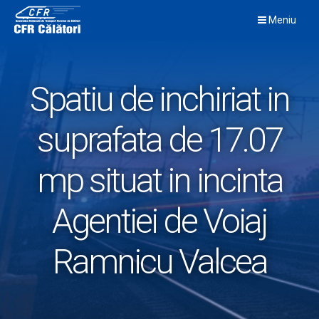
Skip
Meniu
to
content
Spatiu de inchiriat in
suprafata de 17.07
mp situat in incinta
Agentiei de Voiaj
Ramnicu Valcea