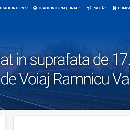
TRAFIC INTERN
TRAFIC INTERNAȚIONAL
PRESĂ
COMPA
iat in suprafata de 17
i de Voiaj Ramnicu Va