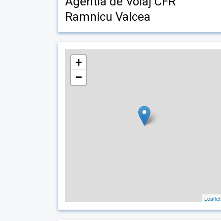
Agentia de Voiaj CFR
Ramnicu Valcea
+
−
Leaflet