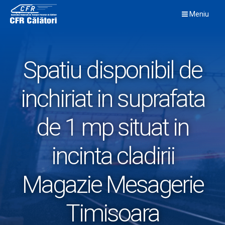
Skip
Meniu
to
content
Spatiu disponibil de
inchiriat in suprafata
de 1 mp situat in
incinta cladirii
Magazie Mesagerie
Timisoara