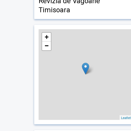
Revizia de Vagoane
Timisoara
+
−
Leaflet