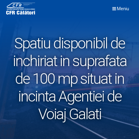
Skip
Meniu
to
content
Spatiu disponibil de
inchiriat in suprafata
de 100 mp situat in
incinta Agentiei de
Voiaj Galati