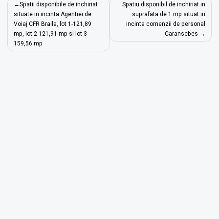
Navigare
Spatii disponibile de inchiriat
Spatiu disponibil de inchiriat in
în
situate in incinta Agentiei de
suprafata de 1 mp situat in
Voiaj CFR Braila, lot 1-121,89
incinta comenzii de personal
articole
mp, lot 2-121,91 mp si lot 3-
Caransebes
159,56 mp