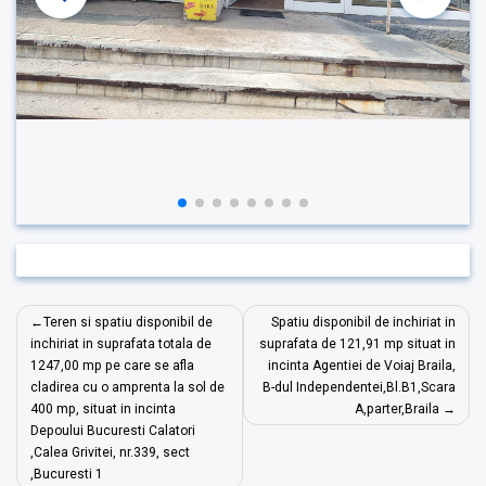
Navigare
Teren si spatiu disponibil de
Spatiu disponibil de inchiriat in
în
inchiriat in suprafata totala de
suprafata de 121,91 mp situat in
1247,00 mp pe care se afla
incinta Agentiei de Voiaj Braila,
articole
cladirea cu o amprenta la sol de
B-dul Independentei,Bl.B1,Scara
400 mp, situat in incinta
A,parter,Braila
Depoului Bucuresti Calatori
,Calea Grivitei, nr.339, sect
,Bucuresti 1