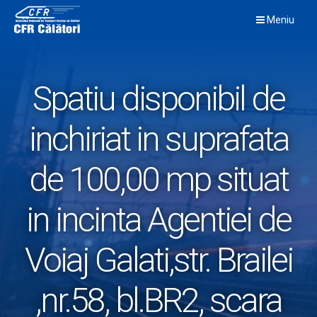
Skip
Meniu
to
content
Spatiu disponibil de
inchiriat in suprafata
de 100,00 mp situat
in incinta Agentiei de
Voiaj Galati,str. Brailei
,nr.58, bl.BR2, scara