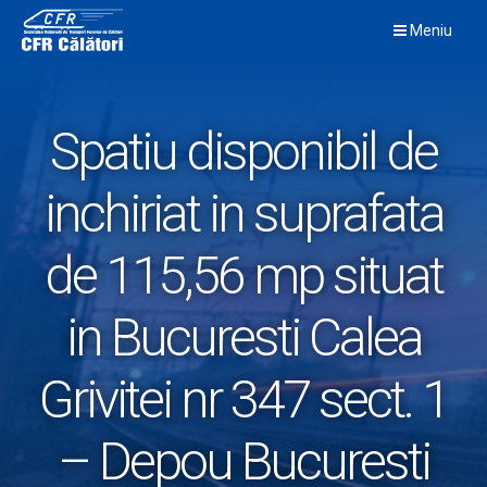
Skip
Meniu
to
content
Spatiu disponibil de
inchiriat in suprafata
de 115,56 mp situat
in Bucuresti Calea
Grivitei nr 347 sect. 1
– Depou Bucuresti