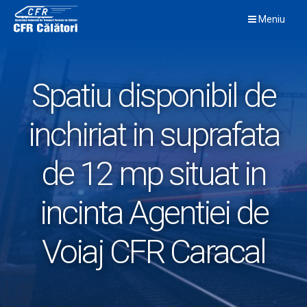
Skip
Meniu
to
content
Spatiu disponibil de
inchiriat in suprafata
de 12 mp situat in
incinta Agentiei de
Voiaj CFR Caracal