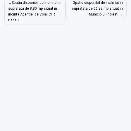
Navigare
Spatiu disponibil de inchiriat in
Spatiu disponibil de inchiriat in
în
suprafata de 8,80 mp situat in
suprafata de 66,83 mp situat in
incinta Agentiei de Voiaj CFR
Municipiul Ploiesti
articole
Bacau