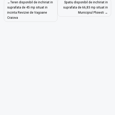
Navigare
Teren disponibil de inchiriat in
Spatiu disponibil de inchiriat in
în
suprafata de 45 mp situat in
suprafata de 66,83 mp situat in
incinta Reviziei de Vagoane
Municipiul Ploiesti
articole
Craiova