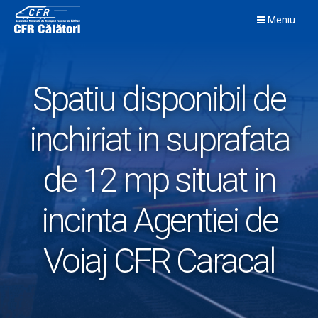
Skip
Meniu
to
content
Spatiu disponibil de
inchiriat in suprafata
de 12 mp situat in
incinta Agentiei de
Voiaj CFR Caracal