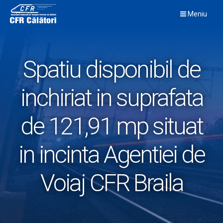
Skip
Meniu
to
content
Spatiu disponibil de
inchiriat in suprafata
de 121,91 mp situat
in incinta Agentiei de
Voiaj CFR Braila