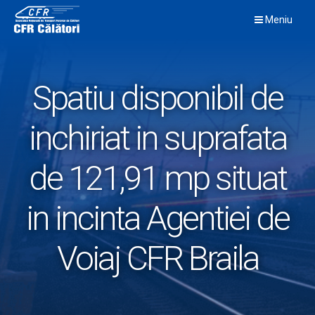
Skip
Meniu
to
content
Spatiu disponibil de
inchiriat in suprafata
de 121,91 mp situat
in incinta Agentiei de
Voiaj CFR Braila