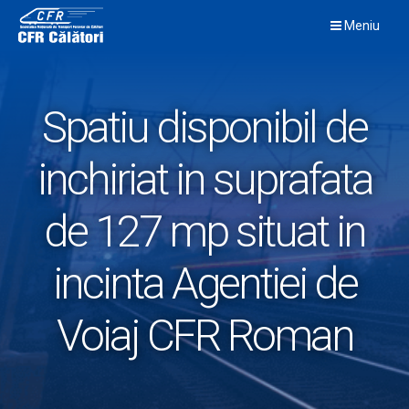
Skip
Meniu
to
content
Spatiu disponibil de
inchiriat in suprafata
de 127 mp situat in
incinta Agentiei de
Voiaj CFR Roman