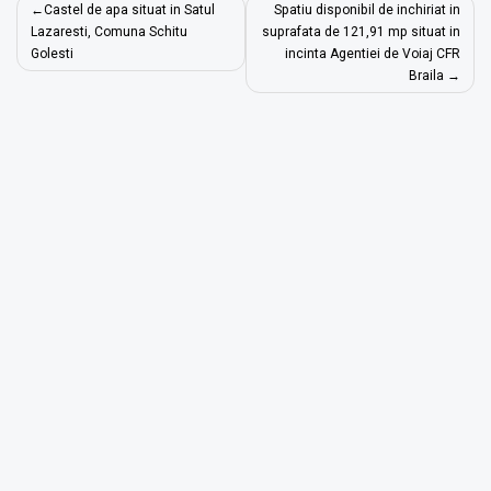
Navigare
Castel de apa situat in Satul
Spatiu disponibil de inchiriat in
în
Lazaresti, Comuna Schitu
suprafata de 121,91 mp situat in
Golesti
incinta Agentiei de Voiaj CFR
articole
Braila