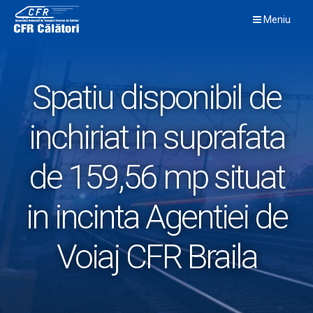
Skip
Meniu
to
content
Spatiu disponibil de
inchiriat in suprafata
de 159,56 mp situat
in incinta Agentiei de
Voiaj CFR Braila