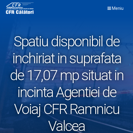
Skip
Meniu
to
content
Spatiu disponibil de
inchiriat in suprafata
de 17,07 mp situat in
incinta Agentiei de
Voiaj CFR Ramnicu
Valcea