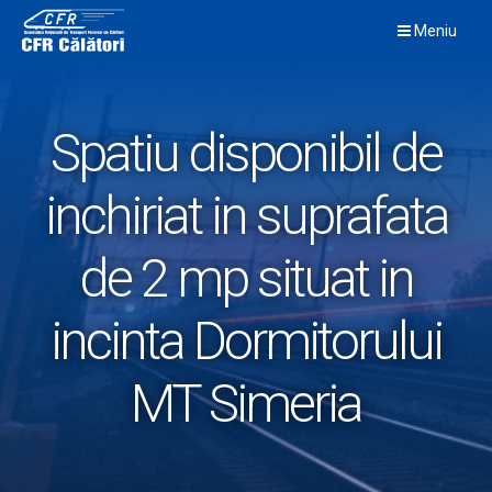
Skip
Meniu
to
content
Spatiu disponibil de
inchiriat in suprafata
de 2 mp situat in
incinta Dormitorului
MT Simeria