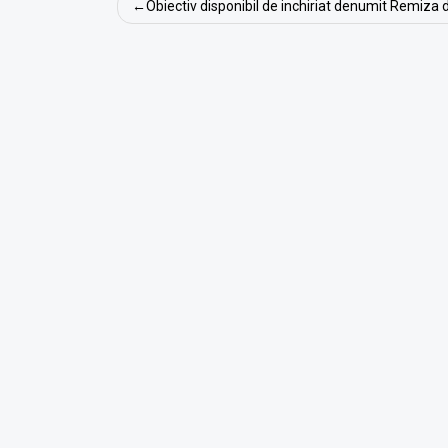
Navigare
Obiectiv disponibil de inchiriat denumit Remiz
în
articole