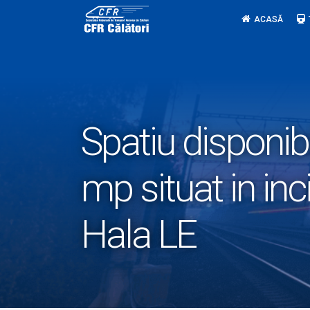
Skip
ACASĂ
to
content
Spatiu disponibi
mp situat in in
Hala LE