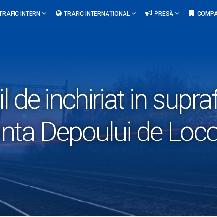
TRAFIC INTERN
TRAFIC INTERNAȚIONAL
PRESĂ
COMPA
l de inchiriat in supr
cinta Depoului de Loc