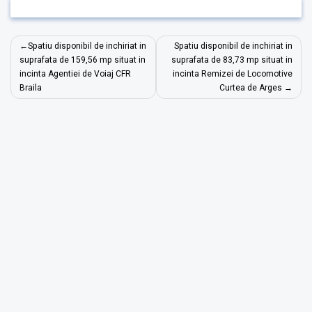
Navigare
Spatiu disponibil de inchiriat in
Spatiu disponibil de inchiriat in
în
suprafata de 159,56 mp situat in
suprafata de 83,73 mp situat in
incinta Agentiei de Voiaj CFR
incinta Remizei de Locomotive
articole
Braila
Curtea de Arges