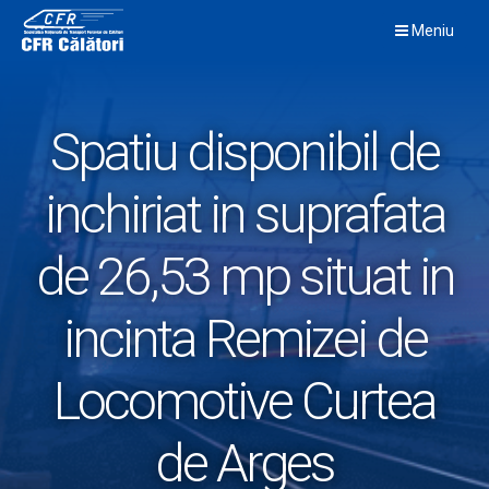
Skip
Meniu
to
content
Spatiu disponibil de
inchiriat in suprafata
de 26,53 mp situat in
incinta Remizei de
Locomotive Curtea
de Arges