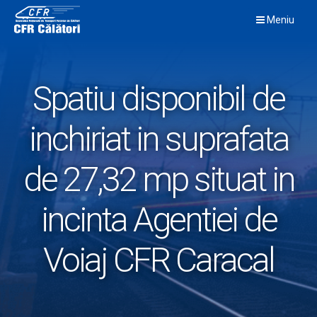
Skip
Meniu
to
content
Spatiu disponibil de
inchiriat in suprafata
de 27,32 mp situat in
incinta Agentiei de
Voiaj CFR Caracal