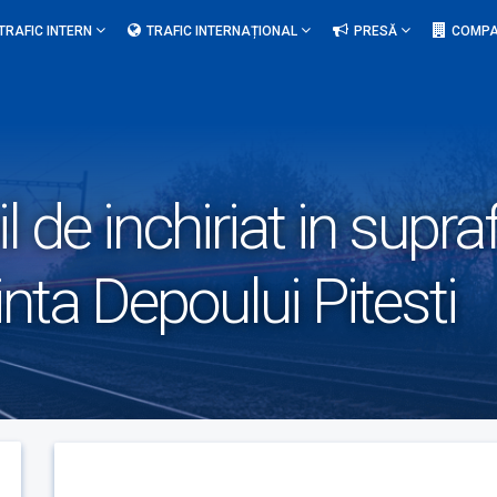
TRAFIC INTERN
TRAFIC INTERNAȚIONAL
PRESĂ
COMPA
l de inchiriat in supr
inta Depoului Pitesti