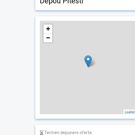
Depou Pitesti
+
−
Leaflet
Termen depunere oferta