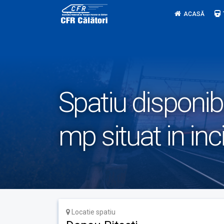
Skip
ACASĂ
to
content
Spatiu disponibi
mp situat in inc
Locatie spatiu