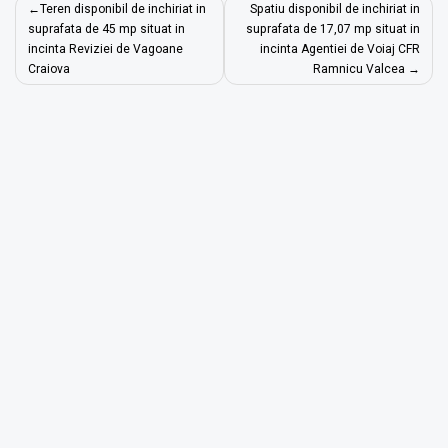
Navigare
Teren disponibil de inchiriat in
Spatiu disponibil de inchiriat in
în
suprafata de 45 mp situat in
suprafata de 17,07 mp situat in
incinta Reviziei de Vagoane
incinta Agentiei de Voiaj CFR
articole
Craiova
Ramnicu Valcea