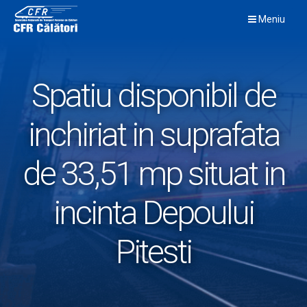
Skip
Meniu
to
content
Spatiu disponibil de
inchiriat in suprafata
de 33,51 mp situat in
incinta Depoului
Pitesti