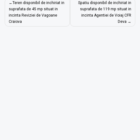
Navigare
Teren disponibil de inchiriat in
Spatiu disponibil de inchiriat in
în
suprafata de 45 mp situat in
suprafata de 119 mp situat in
incinta Reviziei de Vagoane
incinta Agentiei de Voiaj CFR
articole
Craiova
Deva