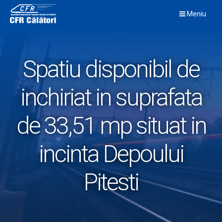
Skip
Meniu
to
content
Spatiu disponibil de
inchiriat in suprafata
de 33,51 mp situat in
incinta Depoului
Pitesti