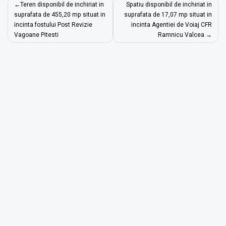
Navigare
Teren disponibil de inchiriat in
Spatiu disponibil de inchiriat in
în
suprafata de 455,20 mp situat in
suprafata de 17,07 mp situat in
incinta fostului Post Revizie
incinta Agentiei de Voiaj CFR
articole
Vagoane Pitesti
Ramnicu Valcea