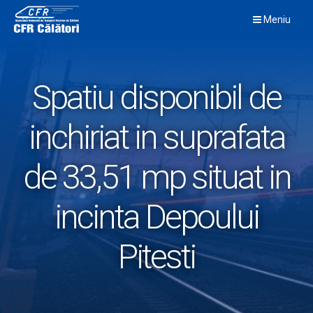
Skip
Meniu
to
content
Spatiu disponibil de
inchiriat in suprafata
de 33,51 mp situat in
incinta Depoului
Pitesti