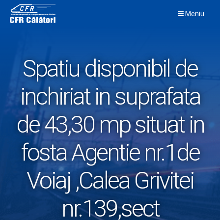
Skip
Meniu
to
content
Spatiu disponibil de
inchiriat in suprafata
de 43,30 mp situat in
fosta Agentie nr.1de
Voiaj ,Calea Grivitei
nr.139,sect