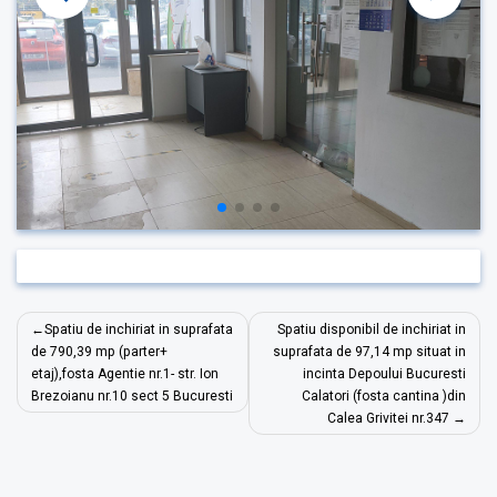
Navigare
Spatiu de inchiriat in suprafata
Spatiu disponibil de inchiriat in
în
de 790,39 mp (parter+
suprafata de 97,14 mp situat in
etaj),fosta Agentie nr.1- str. Ion
incinta Depoului Bucuresti
articole
Brezoianu nr.10 sect 5 Bucuresti
Calatori (fosta cantina )din
Calea Grivitei nr.347